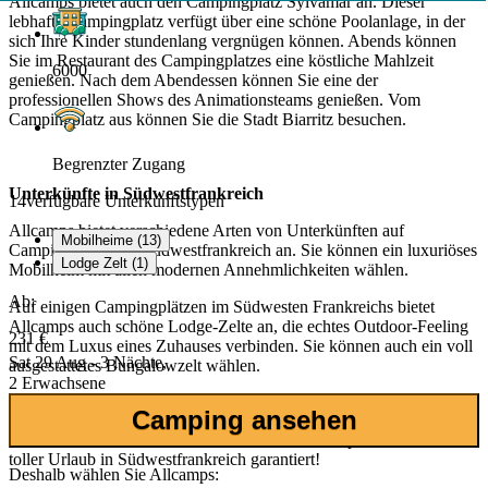
Allcamps bietet auch den Campingplatz Sylvamar an. Dieser
lebhafte Campingplatz verfügt über eine schöne Poolanlage, in der
sich Ihre Kinder stundenlang vergnügen können. Abends können
Sie im Restaurant des Campingplatzes eine köstliche Mahlzeit
6000
genießen. Nach dem Abendessen können Sie eine der
professionellen Shows des Animationsteams genießen. Vom
Campingplatz aus können Sie die Stadt Biarritz besuchen.
Begrenzter Zugang
Unterkünfte in Südwestfrankreich
14
verfügbare Unterkunftstypen
Allcamps bietet verschiedene Arten von Unterkünften auf
Mobilheime (13)
Campingplätzen in Südwestfrankreich an. Sie können ein luxuriöses
Lodge Zelt (1)
Mobilheim mit allen modernen Annehmlichkeiten wählen.
Ab:
Auf einigen Campingplätzen im Südwesten Frankreichs bietet
Allcamps auch schöne Lodge-Zelte an, die echtes Outdoor-Feeling
231 €
mit dem Luxus eines Zuhauses verbinden. Sie können auch ein voll
Sat 29 Aug - 3 Nächte,
ausgestattetes Bungalowzelt wählen.
2 Erwachsene
Camping ansehen
Wie auch immer Sie sich entscheiden, mit Allcamps ist Ihnen ein
toller Urlaub in Südwestfrankreich garantiert!
Deshalb wählen Sie Allcamps: