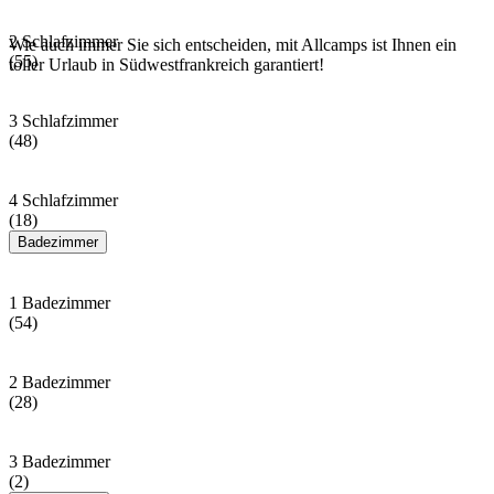
2 Schlafzimmer
Wie auch immer Sie sich entscheiden, mit Allcamps ist Ihnen ein
(55)
toller Urlaub in Südwestfrankreich garantiert!
3 Schlafzimmer
(48)
4 Schlafzimmer
(18)
Badezimmer
1 Badezimmer
(54)
2 Badezimmer
(28)
3 Badezimmer
(2)