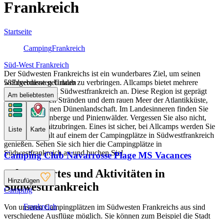
Frankreich
Startseite
Camping
Frankreich
Süd-West Frankreich
Der Südwesten Frankreichs ist ein wunderbares Ziel, um seinen
wohlverdienten Urlaub zu verbringen. Allcamps bietet mehrere
58
Ergebnisse gefunden
Campingplätze in Südwestfrankreich an. Diese Region ist geprägt
Am beliebtesten
von den schönen Stränden und dem rauen Meer der Atlantikküste,
sowie der schönen Dünenlandschaft. Im Landesinneren finden Sie
zahlreiche Weinberge und Pinienwälder. Vergessen Sie also nicht,
Ihre Kamera mitzubringen. Eines ist sicher, bei Allcamps werden Sie
Liste
Karte
Ihren Aufenthalt auf einem der Campingplätze in Südwestfrankreich
genießen. Sehen Sie sich hier die Campingplätze in
Südwestfrankreich an und buchen Sie!
Camping Club Navarrosse Plage MS Vacances
Sehenswertes und Aktivitäten in
Hinzufügen
Südwestfrankreich
Camping
Frankreich
Von unseren Campingplätzen im Südwesten Frankreichs aus sind
verschiedene Ausflüge möglich. Sie können zum Beispiel die Stadt