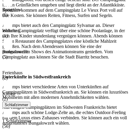
ist von Grünflächen umgeben und liegt direkt an der Atlantikküste.
Bungalow
Sportfans kommen auf dem Campingplatz Le Vieux Port voll auf
(1)
ihre Kosten. Sie können Reiten, Fitness, Surfen und Segeln.
Allcamps bietet auch den Campingplatz Sylvamar an. Dieser
Wohnung
lebhafte Campingplatz verfügt über eine schöne Poolanlage, in der
(1)
sich Ihre Kinder stundenlang vergnügen können. Abends können
Sie im Restaurant des Campingplatzes eine köstliche Mahlzeit
genießen. Nach dem Abendessen können Sie eine der
Bungalowzelt
professionellen Shows des Animationsteams genießen. Vom
(5)
Campingplatz aus können Sie die Stadt Biarritz besuchen.
Ferienhaus
Unterkünfte in Südwestfrankreich
(2)
Allcamps bietet verschiedene Arten von Unterkünften auf
Campingplätzen in Südwestfrankreich an. Sie können ein luxuriöses
Kabine
Mobilheim mit allen modernen Annehmlichkeiten wählen.
(2)
Schlafzimmer
Auf einigen Campingplätzen im Südwesten Frankreichs bietet
Allcamps auch schöne Lodge-Zelte an, die echtes Outdoor-Feeling
mit dem Luxus eines Zuhauses verbinden. Sie können auch ein voll
1 Schlafzimmer
ausgestattetes Bungalowzelt wählen.
(56)