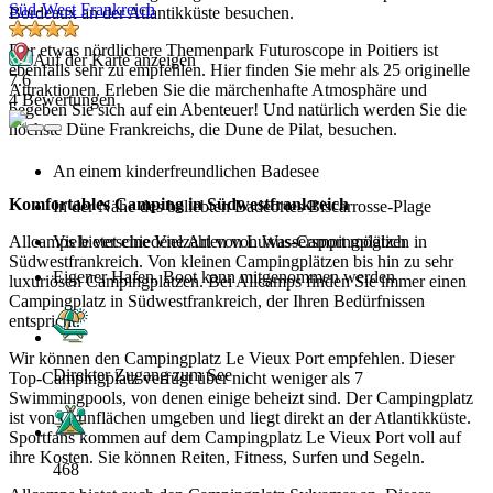
Süd-West Frankreich
Bordeaux an der Atlantikküste besuchen.
Der etwas nördlichere Themenpark Futuroscope in Poitiers ist
Auf der Karte anzeigen
ebenfalls sehr zu empfehlen. Hier finden Sie mehr als 25 originelle
7.6
Attraktionen. Erleben Sie die märchenhafte Atmosphäre und
4 Bewertungen
begeben Sie sich auf ein Abenteuer! Und natürlich werden Sie die
höchste Düne Frankreichs, die Dune de Pilat, besuchen.
An einem kinderfreundlichen Badesee
Komfortables Camping in Südwestfrankreich
In der Nähe des beliebten Badeortes Biscarrosse-Plage
Viele verschiedene Arten von Wassersport möglich
Allcamps bietet eine Vielzahl von Luxus-Campingplätzen in
Südwestfrankreich. Von kleinen Campingplätzen bis hin zu sehr
Eigener Hafen, Boot kann mitgenommen werden
luxuriösen Campingplätzen. Bei Allcamps finden Sie immer einen
Campingplatz in Südwestfrankreich, der Ihren Bedürfnissen
entspricht.
Wir können den Campingplatz Le Vieux Port empfehlen. Dieser
Direkter Zugang zum See
Top-Campingplatz verfügt über nicht weniger als 7
Swimmingpools, von denen einige beheizt sind. Der Campingplatz
ist von Grünflächen umgeben und liegt direkt an der Atlantikküste.
Sportfans kommen auf dem Campingplatz Le Vieux Port voll auf
ihre Kosten. Sie können Reiten, Fitness, Surfen und Segeln.
468