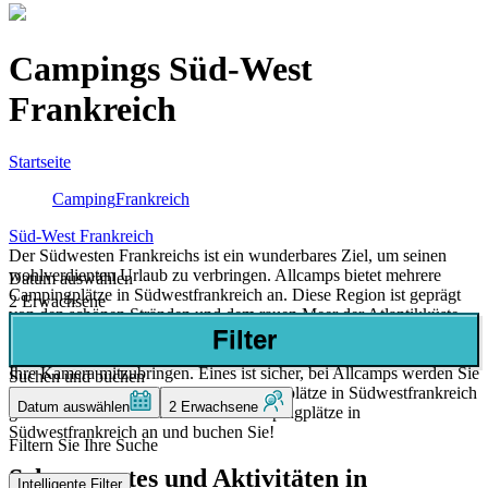
Campings Süd-West
Frankreich
Startseite
Camping
Frankreich
Süd-West Frankreich
Der Südwesten Frankreichs ist ein wunderbares Ziel, um seinen
wohlverdienten Urlaub zu verbringen. Allcamps bietet mehrere
Datum auswählen
Campingplätze in Südwestfrankreich an. Diese Region ist geprägt
2 Erwachsene
von den schönen Stränden und dem rauen Meer der Atlantikküste,
Filter
sowie der schönen Dünenlandschaft. Im Landesinneren finden Sie
zahlreiche Weinberge und Pinienwälder. Vergessen Sie also nicht,
Ihre Kamera mitzubringen. Eines ist sicher, bei Allcamps werden Sie
Suchen und buchen
Ihren Aufenthalt auf einem der Campingplätze in Südwestfrankreich
Datum auswählen
2 Erwachsene
genießen. Sehen Sie sich hier die Campingplätze in
Südwestfrankreich an und buchen Sie!
Filtern Sie Ihre Suche
Sehenswertes und Aktivitäten in
Intelligente Filter