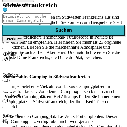
Südwestfrankreich
Was suchen Sie?
Von unseren Campingplätzen im Südwesten Frankreichs aus sind
verschiedene Ausflüge möglich. Sie können zum Beispiel die Stadt
Bordeaux an der Atlantikküste besuchen.
Suchen
Der etwas nördlichere Themenpark Futuroscope in Poitiers ist
Unterkunft
ebenfalls sehr zu empfehlen. Hier finden Sie mehr als 25 originelle
Attraktionen. Erleben Sie die märchenhafte Atmosphäre und
begeben Sie sich auf ein Abenteuer! Und natürlich werden Sie die
Mobilheim
höchste Düne Frankreichs, die Dune de Pilat, besuchen.
(52)
Stellplatz
Komfortables Camping in Südwestfrankreich
(13)
Allcamps bietet eine Vielzahl von Luxus-Campingplätzen in
Südwestfrankreich. Von kleinen Campingplätzen bis hin zu sehr
Lodgezelt
luxuriösen Campingplätzen. Bei Allcamps finden Sie immer einen
(14)
Campingplatz in Südwestfrankreich, der Ihren Bedürfnissen
entspricht.
Safarizelt
Wir können den Campingplatz Le Vieux Port empfehlen. Dieser
(4)
Top-Campingplatz verfügt über nicht weniger als 7
Swimmingpools, von denen einige beheizt sind. Der Campingplatz