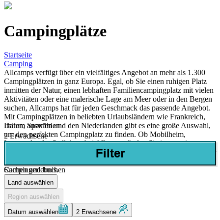
Campingplätze
Startseite
Camping
Allcamps verfügt über ein vielfältiges Angebot an mehr als 1.300
Campingplätzen in ganz Europa. Egal, ob Sie einen ruhigen Platz
inmitten der Natur, einen lebhaften Familiencampingplatz mit vielen
Aktivitäten oder eine malerische Lage am Meer oder in den Bergen
suchen, Allcamps hat für jeden Geschmack das passende Angebot.
Mit Campingplätzen in beliebten Urlaubsländern wie Frankreich,
Datum auswählen
Italien, Spanien und den Niederlanden gibt es eine große Auswahl,
um den perfekten Campingplatz zu finden. Ob Mobilheim,
2 Erwachsene
Luxuszelt oder Stellplatz, bei Allcamps finden Sie immer einen
Filter
Urlaub, der Ihren Vorstellungen entspricht. Kurzum, Allcamps ist Ihr
Ausgangspunkt für ein unbeschwertes und angenehmes
Suchen und buchen
Campingerlebnis.
Land auswählen
Region auswählen
Datum auswählen
2 Erwachsene