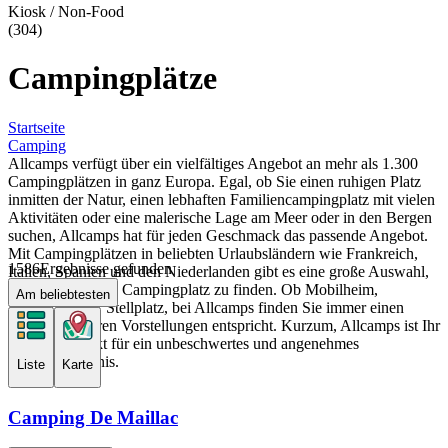
Kiosk / Non-Food
(304)
Campingplätze
Startseite
Camping
Allcamps verfügt über ein vielfältiges Angebot an mehr als 1.300
Campingplätzen in ganz Europa. Egal, ob Sie einen ruhigen Platz
inmitten der Natur, einen lebhaften Familiencampingplatz mit vielen
Aktivitäten oder eine malerische Lage am Meer oder in den Bergen
suchen, Allcamps hat für jeden Geschmack das passende Angebot.
Mit Campingplätzen in beliebten Urlaubsländern wie Frankreich,
1586
Ergebnisse gefunden
Italien, Spanien und den Niederlanden gibt es eine große Auswahl,
um den perfekten Campingplatz zu finden. Ob Mobilheim,
Am beliebtesten
Luxuszelt oder Stellplatz, bei Allcamps finden Sie immer einen
Urlaub, der Ihren Vorstellungen entspricht. Kurzum, Allcamps ist Ihr
Ausgangspunkt für ein unbeschwertes und angenehmes
Campingerlebnis.
Liste
Karte
Camping De Maillac