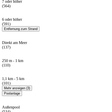
7 oder höher
(564)
6 oder höher
(591)
Entfernung zum Strand
Direkt am Meer
(137)
250 m - 1 km
(110)
1,1 km - 5 km
(101)
Mehr anzeigen (3)
Poolanlage
Außenpool
(534)