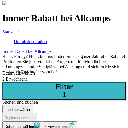
Immer Rabatt bei Allcamps
Startseite
Urlaubsinspiration
Immer Rabatt bei Allcamps
Black Friday? Nein, bei uns finden Sie das ganze Jahr über Rabatte!
Profitieren Sie jetzt von tollen Angeboten für Mobilheime,
Glampingzelte oder Stellplätze bei Allcamps und sichern Sie sich
zusätzlich Frühbuchervorteile!
Datum auswählen
2 Erwachsene
Filter
1
Suchen und buchen
Land auswählen
Region auswählen
Datum auswählen
2 Erwachsene