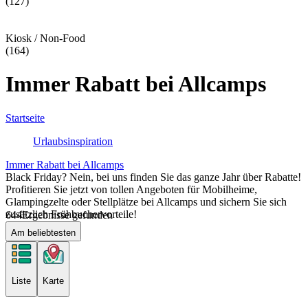
(127)
Kiosk / Non-Food
(164)
Immer Rabatt bei Allcamps
Startseite
Urlaubsinspiration
Immer Rabatt bei Allcamps
Black Friday? Nein, bei uns finden Sie das ganze Jahr über Rabatte!
Profitieren Sie jetzt von tollen Angeboten für Mobilheime,
Glampingzelte oder Stellplätze bei Allcamps und sichern Sie sich
zusätzlich Frühbuchervorteile!
644
Ergebnisse gefunden
Am beliebtesten
Liste
Karte