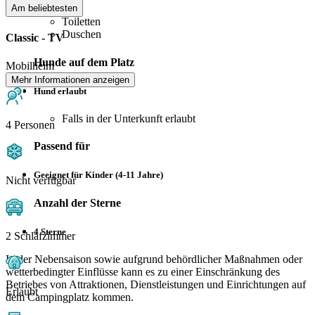
Am beliebtesten
Toiletten
Duschen
Classic - TV
Hunde auf dem Platz
Mobilheim
Mehr Informationen anzeigen
Hund erlaubt
Falls in der Unterkunft erlaubt
4 Personen
Passend für
Geeignet für Kinder (4-11 Jahre)
Nicht verfügbar
Anzahl der Sterne
4 Sterne
2 Schlafzimmer
In der Nebensaison sowie aufgrund behördlicher Maßnahmen oder
wetterbedingter Einflüsse kann es zu einer Einschränkung des
Betriebes von Attraktionen, Dienstleistungen und Einrichtungen auf
Erlaubt
dem Campingplatz kommen.