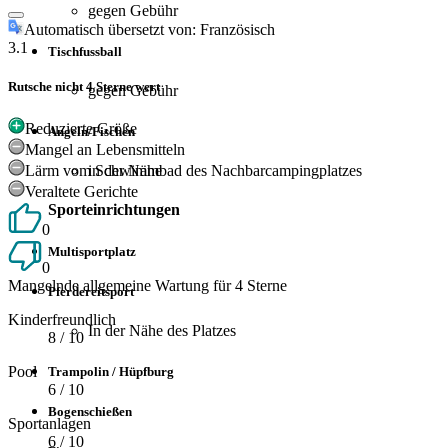
gegen Gebühr
Automatisch übersetzt von: Französisch
3.1
Tischfussball
Rutsche nicht 4 Sterne wert
gegen Gebühr
Reduzierte Größe
Angeln/Fischen
Mangel an Lebensmitteln
Lärm vom Schwimmbad des Nachbarcampingplatzes
in der Nähe
Veraltete Gerichte
Sporteinrichtungen
0
Multisportplatz
0
Mangelnde allgemeine Wartung für 4 Sterne
Pferdereitsport
Kinderfreundlich
In der Nähe des Platzes
8
/ 10
Pool
Trampolin / Hüpfburg
6
/ 10
Bogenschießen
Sportanlagen
6
/ 10