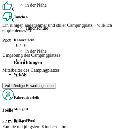
in der Nähe
0
Tauchen
0
Ein ruhiger, angenehmer und stiller Campingplatz – wirklich
Tauchschule
empfehlenswert!
Kanuverleih
Pool
10
/ 10
in der Nähe
Umgebung des Campingplatzes
10
/ 10
Einrichtungen
Mitarbeiter des Campingplatzes
W-LAN
10
/ 10
Vollständige Bewertung lesen
Spielplatz
Fahrradverleih
Minigolf
Joëlle
Billiard/Pool
22 07 2025
Familie mit jüngstem Kind >6 Jahre