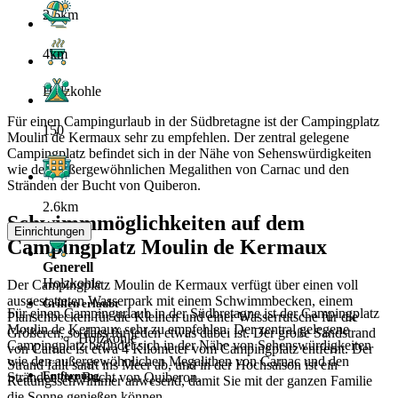
2.6km
4km
Holzkohle
Für einen Campingurlaub in der Südbretagne ist der Campingplatz
150
Moulin de Kermaux sehr zu empfehlen. Der zentral gelegene
Campingplatz befindet sich in der Nähe von Sehenswürdigkeiten
wie den außergewöhnlichen Megalithen von Carnac und den
Stränden der Bucht von Quiberon.
2.6km
Schwimmmöglichkeiten auf dem
Einrichtungen
Campingplatz Moulin de Kermaux
Generell
Holzkohle
Der Campingplatz Moulin de Kermaux verfügt über einen voll
ausgestatteten Wasserpark mit einem Schwimmbecken, einem
Grillen erlaubt
Für einen Campingurlaub in der Südbretagne ist der Campingplatz
Planschbecken für die Kleinen und einer Wasserrutsche für die
Moulin de Kermaux sehr zu empfehlen. Der zentral gelegene
Größeren, so dass für jeden etwas dabei ist. Der große Sandstrand
Holzkohle
Campingplatz befindet sich in der Nähe von Sehenswürdigkeiten
von Carnac ist etwa 4 Kilometer vom Campingplatz entfernt. Der
wie den außergewöhnlichen Megalithen von Carnac und den
Strand fällt sanft ins Meer ab, und in der Hochsaison ist ein
Entfernung
Stränden der Bucht von Quiberon.
Rettungsschwimmer anwesend, damit Sie mit der ganzen Familie
die Sonne genießen können.