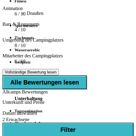
Fitness
Animation
Draußen
6
/ 10
Bars & Restaurants
Sportturniere
4
/ 10
Tischtennis
Umgebung des Campingplatzes
8
/ 10
Wasseraerobic
Mitarbeiter des Campingplatzes
6
/ 10
Golfplatz
Vollständige Bewertung lesen
in der Nähe
Alle Bewertungen lesen
Petanque
Allcamps Bewertungen
Unterhaltung
Unterkunft und Preise
Tagesanimation
Datum auswählen
2 Erwachsene
Abendunterhaltung
Filter
Mini-Club