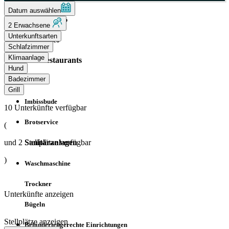
Datum auswählen
Teenager-Club
2 Erwachsene
Unterkunftsarten
Kinderdisco
Schlafzimmer
Klimaanlage
Bar/Restaurants
Hund
Badezimmer
Bar
Grill
Imbissbude
10
Unterkünfte verfügbar
Brotservice
(
Sanitäranlagen
und
2
Stellplätze verfügbar
)
Waschmaschine
Trockner
Unterkünfte anzeigen
Bügeln
Stellplätze anzeigen
Behindertengerechte Einrichtungen