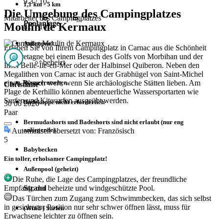
9.3
/ 10
1,1 km - 5 km
Die Umgebung des Campingplatzes
Mitarbeiter des Campingplatzes
Poolanlage
Moulin de Kermaux
8.5
/ 10
Außenpool
Erleben Sie von Ihrem Campingplatz in Carnac aus die Schönheit
der Bretagne bei einem Besuch des Golfs von Morbihan und der
beheizt
Insel Belle-Île-en-Mer oder der Halbinsel Quiberon. Neben den
Megalithen von Carnac ist auch der Grabhügel von Saint-Michel
einen Besuch wert, wenn Sie archäologische Stätten lieben. Am
Wasserrutschen
Christiane
Plage de Kerhillio können abenteuerliche Wassersportarten wie
Surfen und Kitesurfen ausgeübt werden.
Badekappe nicht erforderlich
30 06 2026
Paar
Bermudashorts und Badeshorts sind nicht erlaubt (nur eng
anliegende).
Automatisch übersetzt von: Französisch
5
Babybecken
Ein toller, erholsamer Campingplatz!
Außenpool (geheizt)
Die Ruhe, die Lage des Campingplatzes, der freundliche
Strand
Empfang, der beheizte und windgeschützte Pool.
Das Türchen zum Zugang zum Schwimmbecken, das sich selbst
in gesicherter Position nur sehr schwer öffnen lässt, muss für
(Wind-) Surfen
Erwachsene leichter zu öffnen sein.