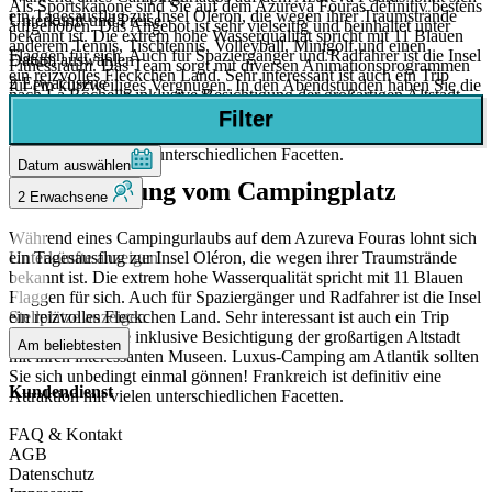
Als Sportskanone sind Sie auf dem Azureva Fouras definitiv bestens
ein Tagesausflug zur Insel Oléron, die wegen ihrer Traumstrände
Unterkunft und Preise
aufgehoben. Das Angebot ist sehr vielseitig und beinhaltet unter
bekannt ist. Die extrem hohe Wasserqualität spricht mit 11 Blauen
anderem Tennis, Tischtennis, Volleyball, Minigolf und einen
Flaggen für sich. Auch für Spaziergänger und Radfahrer ist die Insel
Datum auswählen
Fitnessraum. Das Team sorgt mit diversen Animationsprogrammen
ein reizvolles Fleckchen Land. Sehr interessant ist auch ein Trip
2 Erwachsene
für ein kurzweiliges Vergnügen. In den Abendstunden haben Sie die
nach La Rochelle inklusive Besichtigung der großartigen Altstadt
Möglichkeit, Tanzveranstaltungen und andere Events zu besuchen.
mit ihren interessanten Museen. Luxus-Camping am Atlantik sollten
Filter
Auf diesem Campingplatz stehen Ihnen zahlreiche Optionen zur
Sie sich unbedingt einmal gönnen! Frankreich ist definitiv eine
Verfügung.
Attraktion mit vielen unterschiedlichen Facetten.
Datum auswählen
Die Umgebung vom Campingplatz
2 Erwachsene
Während eines Campingurlaubs auf dem Azureva Fouras lohnt sich
Unterkünfte anzeigen
ein Tagesausflug zur Insel Oléron, die wegen ihrer Traumstrände
bekannt ist. Die extrem hohe Wasserqualität spricht mit 11 Blauen
Flaggen für sich. Auch für Spaziergänger und Radfahrer ist die Insel
Stellplätze anzeigen
ein reizvolles Fleckchen Land. Sehr interessant ist auch ein Trip
nach La Rochelle inklusive Besichtigung der großartigen Altstadt
Am beliebtesten
mit ihren interessanten Museen. Luxus-Camping am Atlantik sollten
Sie sich unbedingt einmal gönnen! Frankreich ist definitiv eine
Kundendienst
Attraktion mit vielen unterschiedlichen Facetten.
FAQ & Kontakt
AGB
Datenschutz