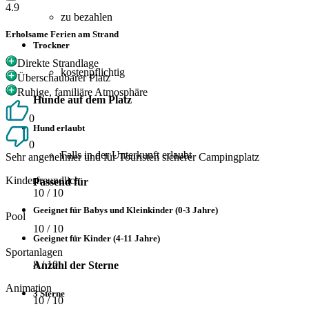
4.9
zu bezahlen
Erholsame Ferien am Strand
Trockner
Direkte Strandlage
kostenpflichtig
Überschaubarer Platz
Ruhige, familiäre Atmosphäre
Hunde auf dem Platz
0
Hund erlaubt
0
Falls in der Unterkunft erlaubt
Sehr angenehmer und für Touristen sicherer Campingplatz
Kinderfreundlich
Passend für
10
/ 10
Geeignet für Babys und Kleinkinder (0-3 Jahre)
Pool
10
/ 10
Geeignet für Kinder (4-11 Jahre)
Sportanlagen
8
/ 10
Anzahl der Sterne
Animation
3 Sterne
10
/ 10