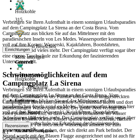
Holzkohle
315
Verbringen Sie Ihren Aufenthalt in einem sonnigen Urlaubsparadies
auf dem Campingplatz La Sirena an der Costa Brava. Vom
Campingplatz aus blicken Sie auf das Mittelmeer mit den
paradiesischen Inseln von Les Medes. Wassersportler kommen hier
voll auf ihre Kosten: Wasserski, Kajakfahren, Bootsfahrten,
In einigen Bereichen
Einrichtungen
Schwimmen und vieles mehr. Der Campingplatz verfügt sogar über
eine eigene Tauchschule zur Erkundung der faszinierenden
Mehr anzeigen
Unterwasserwelt.
Generell
Schwimmmöglichkeiten auf dem
Grillen erlaubt
Holzkohle
Campingplatz La Sirena
Holzkohle
Verbringen Sie Ihren Aufenthalt in einem sonnigen Urlaubsparadies
auf dem Campingplatz La Sirena an der Costa Brava. Vom
Die Wasserliebhaber in der Familie können vom langgestreckten
Entfernung
Campingplatz aus blicken Sie auf das Mittelmeer mit den
Campingplatz direkt zum herrlichen Schwimmbad laufen und dort
paradiesischen Inseln von Les Medes. Wassersportler kommen hier
stundenlangen Wasserspaß haben. Der große Pool verfügt über
voll auf ihre Kosten: Wasserski, Kajakfahren, Bootsfahrten,
Strand
einen praktischen Lift, so dass sich auch Behinderte im Wasser
Schwimmen und vieles mehr. Der Campingplatz verfügt sogar über
150m
abkühlen können. Kleine Kinder spielen in dem sicheren, flachen
eine eigene Tauchschule zur Erkundung der faszinierenden
Planschbecken. Für noch mehr Wasserspaß können Sie zum
Rezensionen
Unterwasserwelt.
goldenen Sandstrand gehen, der sich direkt am Park befindet. Der
Anzahl der Stellplätze
8.1
Strand wurde mit der Blauen Flagge ausgezeichnet und ist auch für
Gesamtbewertung für