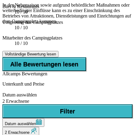
In der Nebensaison sowie aufgrund behördlicher Maßnahmen oder
Bars & Restaurants
wetterbedingter Einflüsse kann es zu einer Einschränkung des
10
/ 10
Betriebes von Attraktionen, Dienstleistungen und Einrichtungen auf
dem Campingplatz kommen.
Umgebung des Campingplatzes
10
/ 10
Mitarbeiter des Campingplatzes
10
/ 10
Vollständige Bewertung lesen
Alle Bewertungen lesen
Allcamps Bewertungen
Unterkunft und Preise
Datum auswählen
2 Erwachsene
Filter
Datum auswählen
2 Erwachsene