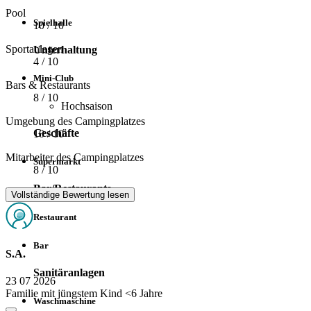
Pool
Spielhalle
10
/ 10
Sportanlagen
Unterhaltung
4
/ 10
Mini-Club
Bars & Restaurants
8
/ 10
Hochsaison
Umgebung des Campingplatzes
Geschäfte
10
/ 10
Mitarbeiter des Campingplatzes
Supermarkt
8
/ 10
Bar/Restaurants
Vollständige Bewertung lesen
Restaurant
Bar
S.A.
Sanitäranlagen
23 07 2026
Familie mit jüngstem Kind <6 Jahre
Waschmaschine