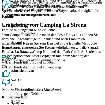
Família, La Rambla, Camp Nou und den Park Guëll. Außerdem ist
mit Spielgeräten. In der Hochsaison organisiert das Animationsteam
die beeindruckende Stadt Perpignan mit ihrem Stadttor, der
Badekappe nicht erforderlich
Aktivitäten wie Kunsthandwerk, Kinderschminken und
Kathedrale und der alten Festung ein Muss.
Sportwettbewerbe. Es gibt auch einen Supermarkt, der täglich für
Bermudas und Badeshorts erlaubt
allgemeine Einkäufe geöffnet ist.
Familie
Umgebung von Camping La Sirena
Sonnenliegen am Pool
24 08 2025
Familie mit jüngstem Kind >6 Jahre
Kostenlos
Vom Campingplatz La Sirena an der Costa Brava aus können Sie
4
herrliche Tagesausflüge in Spanien und nach Frankreich
Strand
unternehmen. Reisen Sie zum Beispiel in die lebhafte Metropole
Barcelona und besuchen Sie Sehenswürdigkeiten wie die Sagrada
Im großen und ganzen ein toller Platz
Família, La Rambla, Camp Nou und den Park Guëll. Außerdem ist
Art des Strandes
die beeindruckende Stadt Perpignan mit ihrem Stadttor, der
Sauber
Kathedrale und der alten Festung ein Muss.
Sand
Der Hundestrand ist viel zu klein
Der Hundestrand ist viel zu weit weg
Einrichtungen
1
W-LAN
0
Schöner Platz und sehr tolle Umgebung
In einigen Bereichen
gegen Gebühr
Kinderfreundlich
8
/ 10
Spielplatz