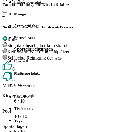
Indoor Spielplatz
Familie mit jüngstem Kind >6 Jahre
Minigolf
4
Arzt verfügbar
Nicht wie erwartet aber für den nk Preis ok
Fernsehraum
Ruhe
Stellplatz beach aber kein strand
Sporteinrichtungen
Kein warm Wasser an spülplätzen
Schlechte Reinigung der wcs
Fussball
0
Multisportplatz
0
Fitness
Mit Abstrichen ok
Kinderfreundlich
Basketball
6
/ 10
Tischtennis
Pool
10
/ 10
Yoga
Sportanlagen
8
/ 10