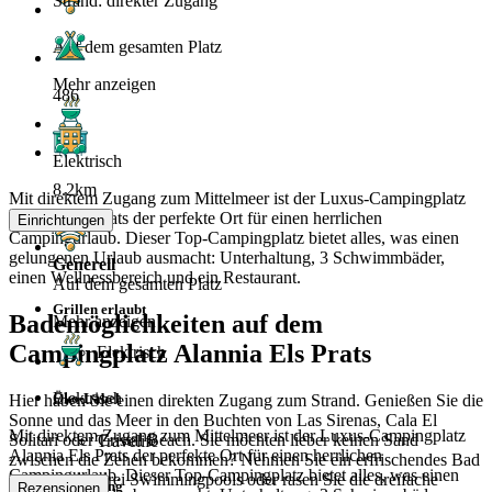
Strand: direkter Zugang
Auf dem gesamten Platz
Mehr anzeigen
486
Elektrisch
8.2km
Mit direktem Zugang zum Mittelmeer ist der Luxus-Campingplatz
Alannia Els Prats der perfekte Ort für einen herrlichen
Einrichtungen
Campingurlaub. Dieser Top-Campingplatz bietet alles, was einen
gelungenen Urlaub ausmacht: Unterhaltung, 3 Schwimmbäder,
Generell
einen Wellnessbereich und ein Restaurant.
Auf dem gesamten Platz
Grillen erlaubt
Bademöglichkeiten auf dem
Mehr anzeigen
Campingplatz Alannia Els Prats
Elektrisch
Elektrisch
Öko-Label
Hier haben Sie einen direkten Zugang zum Strand. Genießen Sie die
Sonne und das Meer in den Buchten von Las Sirenas, Cala El
Mit direktem Zugang zum Mittelmeer ist der Luxus-Campingplatz
Solitari oder Cristal Beach. Sie möchten lieber keinen Sand
Travelife
Alannia Els Prats der perfekte Ort für einen herrlichen
zwischen die Zehen bekommen? Nehmen Sie ein erfrischendes Bad
Campingurlaub. Dieser Top-Campingplatz bietet alles, was einen
in einem der drei Swimmingpools oder rasen Sie die dreifache
Entfernung
Rezensionen