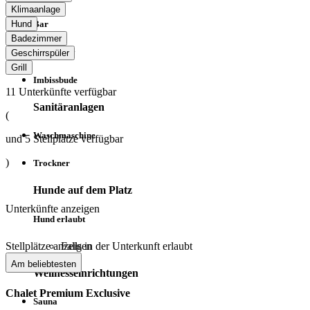
Klimaanlage
Hund
Bar
Badezimmer
Take Away
Geschirrspüler
Grill
Imbissbude
11
Unterkünfte verfügbar
Sanitäranlagen
(
Waschmaschine
und
5
Stellplätze verfügbar
)
Trockner
Hunde auf dem Platz
Unterkünfte anzeigen
Hund erlaubt
Falls in der Unterkunft erlaubt
Stellplätze anzeigen
Am beliebtesten
Wellnesseinrichtungen
Chalet Premium Exclusive
Sauna