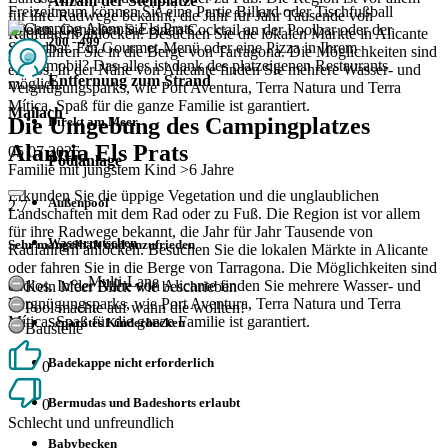
Anzahl der Stellplätze
Freizeitraum können Sie eine Partie Billard oder Tischfußball
für ihre Radwege bekannt, die Jahr für Jahr Tausende von
spielen. Genießen Sie einen Cocktail an der Poolbar oder der
Radfahrern anlocken. Besuchen Sie die lokalen Märkte in Alicante
200 - 499
Strandbar. Ein Gourmet-Menü oder eine Pizza in Ihrem
oder fahren Sie in die Berge von Tarragona. Die Möglichkeiten sind
Wohnmobil? Das alles ist dank des platzeigenen Restaurants
endlos. In der Nähe von Alicante finden Sie mehrere Wasser- und
Entfernung zum Strand
möglich.
Vergnügungsparks, wie Port Aventura, Terra Natura und Terra
Mítica. Spaß für die ganze Familie ist garantiert.
Mailach
Die Umgebung des Campingplatzes
Direkt am Meer
Alannia Els Prats
05 07 2026
Poolanlage
Familie mit jüngstem Kind >6 Jahre
Erkunden Sie die üppige Vegetation und die unglaublichen
Außenpool
2.7
Landschaften mit dem Rad oder zu Fuß. Die Region ist vor allem
für ihre Radwege bekannt, die Jahr für Jahr Tausende von
Wasserrutschen
Sehr mangelhaft und unzufrieden
Radfahrern anlocken. Besuchen Sie die lokalen Märkte in Alicante
oder fahren Sie in die Berge von Tarragona. Die Möglichkeiten sind
Multi-Lane
endlos. In der Nähe von Alicante finden Sie mehrere Wasser- und
Kein Meer Blick wie beschrieben
Vergnügungsparks, wie Port Aventura, Terra Natura und Terra
Pool machte auf wann die wollten!
Mítica. Spaß für die ganze Familie ist garantiert.
Separates Kinderbecken
Baustelle
Badekappe nicht erforderlich
0
Bermudas und Badeshorts erlaubt
0
Schlecht und unfreundlich
Babybecken