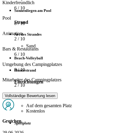
Kinderfreundlich
6
/ 10
Sonnenliegen am Pool
Pool
Strand
8
/ 10
Animation
Art des Strandes
2
/ 10
Sand
Bars & Restaurants
6
/ 10
Beach-Volleyball
Umgebung des Campingplatzes
8
/ 10
Hundestrand
Mitarbeiter des Campingplatzes
Einrichtungen
2
/ 10
W-LAN
Vollständige Bewertung lesen
Auf dem gesamten Platz
Kostenlos
Grotchen
Spielplatz
29 06 2026