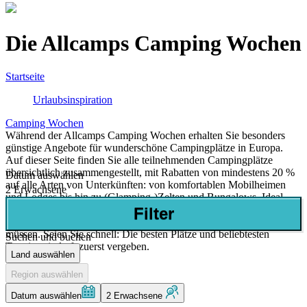
Die Allcamps Camping Wochen
Startseite
Urlaubsinspiration
Camping Wochen
Während der Allcamps Camping Wochen erhalten Sie besonders
günstige Angebote für wunderschöne Campingplätze in Europa.
Auf dieser Seite finden Sie alle teilnehmenden Campingplätze
übersichtlich zusammengestellt, mit Rabatten von mindestens 20 %
Datum auswählen
auf alle Arten von Unterkünften: von komfortablen Mobilheimen
2 Erwachsene
und Lodges bis hin zu (Glamping-)Zelten und Bungalows. Ideal,
wenn Sie Spitzenqualität zu einem günstigeren Preis suchen, ohne
Filter
Abstriche bei Atmosphäre, Ausstattung und Lage machen zu
müssen. Seien Sie schnell: Die besten Plätze und beliebtesten
Suchen und buchen
Termine sind oft zuerst vergeben.
Land auswählen
Region auswählen
Datum auswählen
2 Erwachsene