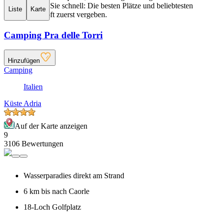
müssen. Seien Sie schnell: Die besten Plätze und beliebtesten
Liste
Karte
Termine sind oft zuerst vergeben.
Camping Pra delle Torri
Hinzufügen
Camping
Italien
Küste Adria
Auf der Karte anzeigen
9
3106 Bewertungen
Wasserparadies direkt am Strand
6 km bis nach Caorle
18-Loch Golfplatz