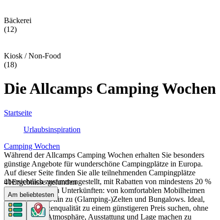
Bäckerei
(12)
Kiosk / Non-Food
(18)
Die Allcamps Camping Wochen
Startseite
Urlaubsinspiration
Camping Wochen
Während der Allcamps Camping Wochen erhalten Sie besonders
günstige Angebote für wunderschöne Campingplätze in Europa.
Auf dieser Seite finden Sie alle teilnehmenden Campingplätze
übersichtlich zusammengestellt, mit Rabatten von mindestens 20 %
41
Ergebnisse gefunden
auf alle Arten von Unterkünften: von komfortablen Mobilheimen
Am beliebtesten
und Lodges bis hin zu (Glamping-)Zelten und Bungalows. Ideal,
wenn Sie Spitzenqualität zu einem günstigeren Preis suchen, ohne
Abstriche bei Atmosphäre, Ausstattung und Lage machen zu